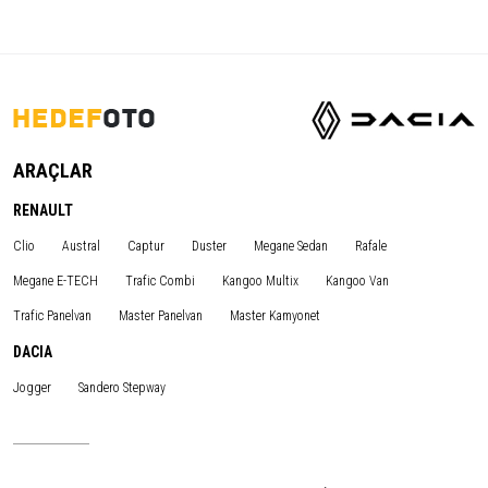
ARAÇLAR
RENAULT
Clio
Austral
Captur
Duster
Megane Sedan
Rafale
Megane E-TECH
Trafic Combi
Kangoo Multix
Kangoo Van
Trafic Panelvan
Master Panelvan
Master Kamyonet
DACIA
Jogger
Sandero Stepway