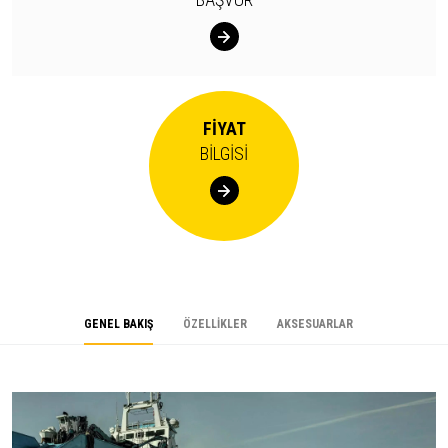
FİYAT
BİLGİSİ
GENEL BAKIŞ
ÖZELLİKLER
AKSESUARLAR