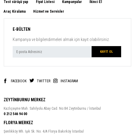
Test sürüşü yap
Fiyat Listesi
Kampanyalar
İkinci El
Araç Kiralama
Hizmet ve Servisler
E-BÜLTEN
Kampanya ve bilgilendirmeleri almak için kayıt olabilirsiniz.
FACEBOOK
TWITTER
INSTAGRAM
ZEYTİNBURNU MERKEZ
Kazlıçeşme Mah. Sahilyolu Abay Cad. No:84 Zeytinburnu / İstanbul
0 212 546 94 00
FLORYA MERKEZ
Şenlikköy Mh. Işık Sk. No. 4/A Florya Bakırköy İstanbul