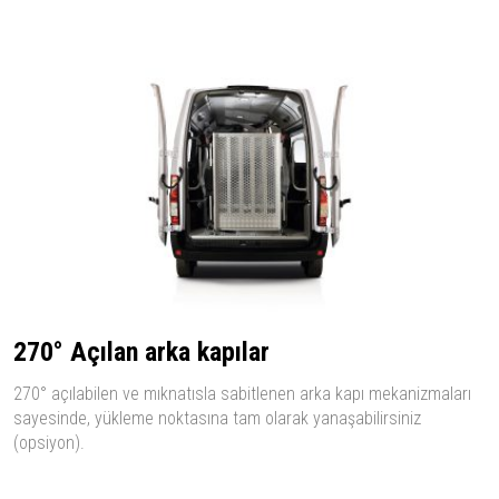
270° Açılan arka kapılar
270° açılabilen ve mıknatısla sabitlenen arka kapı mekanizmaları
sayesinde, yükleme noktasına tam olarak yanaşabilirsiniz
(opsiyon).