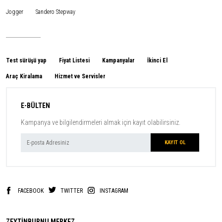
Jogger
Sandero Stepway
Test sürüşü yap
Fiyat Listesi
Kampanyalar
İkinci El
Araç Kiralama
Hizmet ve Servisler
E-BÜLTEN
Kampanya ve bilgilendirmeleri almak için kayıt olabilirsiniz.
FACEBOOK
TWITTER
INSTAGRAM
ZEYTİNBURNU MERKEZ