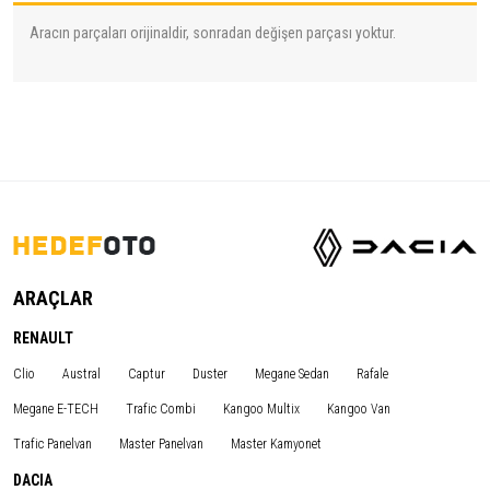
Aracın parçaları orijinaldir, sonradan değişen parçası yoktur.
ARAÇLAR
RENAULT
Clio
Austral
Captur
Duster
Megane Sedan
Rafale
Megane E-TECH
Trafic Combi
Kangoo Multix
Kangoo Van
Trafic Panelvan
Master Panelvan
Master Kamyonet
DACIA