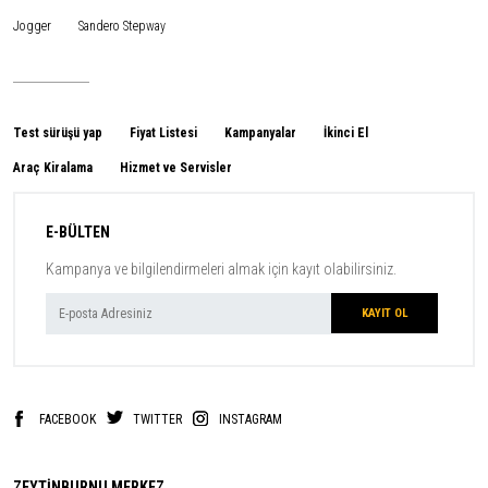
Jogger
Sandero Stepway
Test sürüşü yap
Fiyat Listesi
Kampanyalar
İkinci El
Araç Kiralama
Hizmet ve Servisler
E-BÜLTEN
Kampanya ve bilgilendirmeleri almak için kayıt olabilirsiniz.
FACEBOOK
TWITTER
INSTAGRAM
ZEYTİNBURNU MERKEZ