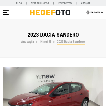
BLOG
TEST SÜRÜŞÜ YAP
FİYAT LİSTESİ
İLETİŞİM
AR )
2023 DACİA SANDERO
NYALAR )
Anasayfa
İkinci El
2023 Dacia Sandero
KİRALAMA )
 VE SERVİSLER )
SAL )