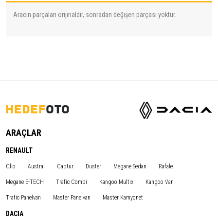
Aracın parçaları orijinaldir, sonradan değişen parçası yoktur.
ARAÇLAR
RENAULT
Clio
Austral
Captur
Duster
Megane Sedan
Rafale
Megane E-TECH
Trafic Combi
Kangoo Multix
Kangoo Van
Trafic Panelvan
Master Panelvan
Master Kamyonet
DACIA