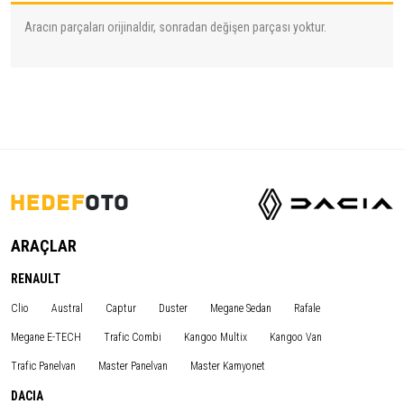
Aracın parçaları orijinaldir, sonradan değişen parçası yoktur.
ARAÇLAR
RENAULT
Clio
Austral
Captur
Duster
Megane Sedan
Rafale
Megane E-TECH
Trafic Combi
Kangoo Multix
Kangoo Van
Trafic Panelvan
Master Panelvan
Master Kamyonet
DACIA