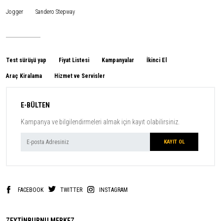
Jogger
Sandero Stepway
Test sürüşü yap
Fiyat Listesi
Kampanyalar
İkinci El
Araç Kiralama
Hizmet ve Servisler
E-BÜLTEN
Kampanya ve bilgilendirmeleri almak için kayıt olabilirsiniz.
FACEBOOK
TWITTER
INSTAGRAM
ZEYTİNBURNU MERKEZ