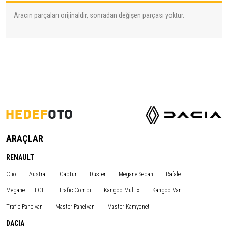
Aracın parçaları orijinaldir, sonradan değişen parçası yoktur.
ARAÇLAR
RENAULT
Clio
Austral
Captur
Duster
Megane Sedan
Rafale
Megane E-TECH
Trafic Combi
Kangoo Multix
Kangoo Van
Trafic Panelvan
Master Panelvan
Master Kamyonet
DACIA