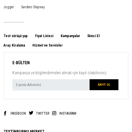
Jogger
Sandero Stepway
Test sürüşü yap
Fiyat Listesi
Kampanyalar
İkinci El
Araç Kiralama
Hizmet ve Servisler
E-BÜLTEN
Kampanya ve bilgilendirmeleri almak için kayıt olabilirsiniz.
FACEBOOK
TWITTER
INSTAGRAM
ZEYTİNBURNU MERKEZ