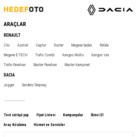
ARAÇLAR
RENAULT
Clio
Austral
Captur
Duster
Megane Sedan
Rafale
Megane E-TECH
Trafic Combi
Kangoo Multix
Kangoo Van
Trafic Panelvan
Master Panelvan
Master Kamyonet
DACIA
Jogger
Sandero Stepway
Test sürüşü yap
Fiyat Listesi
Kampanyalar
İkinci El
Araç Kiralama
Hizmet ve Servisler