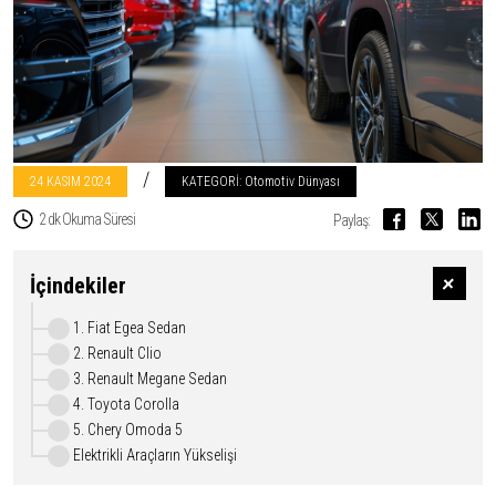
/
24 KASIM
2024
KATEGORİ: Otomotiv Dünyası
2 dk Okuma Süresi
Paylaş:
İçindekiler
1. Fiat Egea Sedan
2. Renault Clio
3. Renault Megane Sedan
4. Toyota Corolla
5. Chery Omoda 5
Elektrikli Araçların Yükselişi