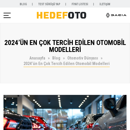
BLOG
TEST SÜRÜŞÜ YAP
FİYAT LİSTESİ
İLETİŞİM
AR )
2024’ÜN EN ÇOK TERCİH EDİLEN OTOMOBİL
NYALAR )
MODELLERİ
Anasayfa
Blog
Otomotiv Dünyası
2024’ün En Çok Tercih Edilen Otomobil Modelleri
KİRALAMA )
 VE SERVİSLER )
SAL )