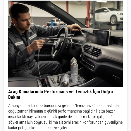
Araç Klimalarında Performans ve Temizlik İçin Doğru
Bakım
Arabaya biner binmez burnunuza gelen o “temiz hava” hissi… aslında
çoğu zaman klimanın o günkü performansına bağlıdır. Hatta bazen
insanlar klimayı yalnızca sıcak günlerde serinlemek için çalıştırdığını
söyler ama işin doğrusu, klima sistemi aracın konforundan güvenliğine
kadar pek çok konuda sessizce çalışır.