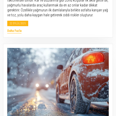
faktörlerden biridir. Kar ve buzlanma gibi zorlu koşullar ilk akla gelse de,
yağmurlu havalarda araç kullanmak da en az onlar kadar dikkat
gerektirir. Özellikle yağmurun ilk damlalarıyla birlikte asfalta karışan yağ
ve toz, yolu daha kaygan hale getirerek ciddi riskler oluşturur.
22 EYLÜL 2025
Daha Fazla