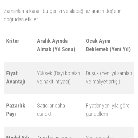
Zamanlama kararı, bütçenizi ve alacağınız aracın değerini
doğrudan etkiler.
Kriter
Aralık Ayında
Ocak Ayını
Almak (Yıl Sonu)
Beklemek (Yeni Yıl)
Fiyat
Yüksek (Bayi kotaları
Düşük (Yeni yıl zamları
Avantajı
ve nakit ihtiyacı)
ve maliyet artışı)
Pazarlık
Satıcılar daha
Fiyatlar yeni yıla göre
Payı
esnektir.
güncellenir.
Model Yılı
Araç bir ay sonra
Yeni model yılı