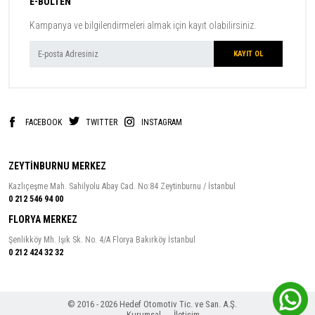
E-BÜLTEN
Kampanya ve bilgilendirmeleri almak için kayıt olabilirsiniz.
FACEBOOK
TWITTER
INSTAGRAM
ZEYTİNBURNU MERKEZ
Kazlıçeşme Mah. Sahilyolu Abay Cad. No:84 Zeytinburnu / İstanbul
0 212 546 94 00
FLORYA MERKEZ
Şenlikköy Mh. Işık Sk. No. 4/A Florya Bakırköy İstanbul
0 212 424 32 32
© 2016 - 2026 Hedef Otomotiv Tic. ve San. A.Ş.
Kurumsal
İletişim