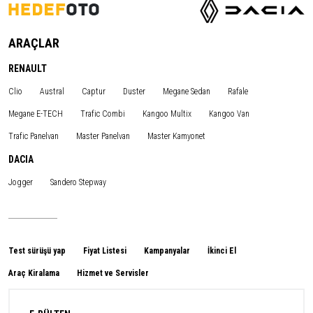
ARAÇLAR
RENAULT
Clio
Austral
Captur
Duster
Megane Sedan
Rafale
Megane E-TECH
Trafic Combi
Kangoo Multix
Kangoo Van
Trafic Panelvan
Master Panelvan
Master Kamyonet
DACIA
Jogger
Sandero Stepway
Test sürüşü yap
Fiyat Listesi
Kampanyalar
İkinci El
Araç Kiralama
Hizmet ve Servisler