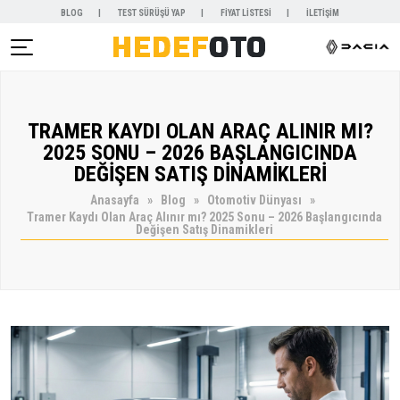
BLOG
TEST SÜRÜŞÜ YAP
FİYAT LİSTESİ
İLETİŞİM
AR )
TRAMER KAYDI OLAN ARAÇ ALINIR MI?
NYALAR )
2025 SONU – 2026 BAŞLANGICINDA
DEĞİŞEN SATIŞ DİNAMİKLERİ
Anasayfa
Blog
Otomotiv Dünyası
Tramer Kaydı Olan Araç Alınır mı? 2025 Sonu – 2026 Başlangıcında
Değişen Satış Dinamikleri
KİRALAMA )
 VE SERVİSLER )
SAL )