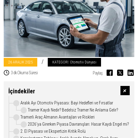
/
26 ARALIK
2025
KATEGORİ: Otomotiv Dünyası
3 dk Okuma Süresi
Paylaş:
İçindekiler
Aralık Ayı Otomotiv Piyasası: Bayi Hedefleri ve Fırsatlar
Tramer Kaydı Nedir? Bedelsiz Tramer Ne Anlama Gelir?
Tramerli Araç Almanın Avantajları ve Riskleri
2026'ya Girerken Piyasa Davranışları: Hasar Kaydı Engel mi?
2. El Piyasası ve Ekspertizin Kritik Rolü