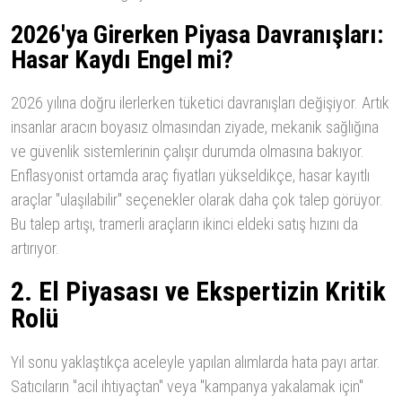
2026'ya Girerken Piyasa Davranışları:
Hasar Kaydı Engel mi?
2026 yılına doğru ilerlerken tüketici davranışları değişiyor. Artık
insanlar aracın boyasız olmasından ziyade, mekanik sağlığına
ve güvenlik sistemlerinin çalışır durumda olmasına bakıyor.
Enflasyonist ortamda araç fiyatları yükseldikçe, hasar kayıtlı
araçlar "ulaşılabilir" seçenekler olarak daha çok talep görüyor.
Bu talep artışı, tramerli araçların ikinci eldeki satış hızını da
artırıyor.
2. El Piyasası ve Ekspertizin Kritik
Rolü
Yıl sonu yaklaştıkça aceleyle yapılan alımlarda hata payı artar.
Satıcıların "acil ihtiyaçtan" veya "kampanya yakalamak için"