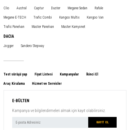
Clio
Austral
Captur
Duster
Megane Sedan
Rafale
Megane E-TECH
Trafic Combi
Kangoo Multix
Kangoo Van
Trafic Panelvan
Master Panelvan
Master Kamyonet
DACIA
Jogger
Sandero Stepway
Test sürüşü yap
Fiyat Listesi
Kampanyalar
İkinci El
Araç Kiralama
Hizmet ve Servisler
E-BÜLTEN
Kampanya ve bilgilendirmeleri almak için kayıt olabilirsiniz.