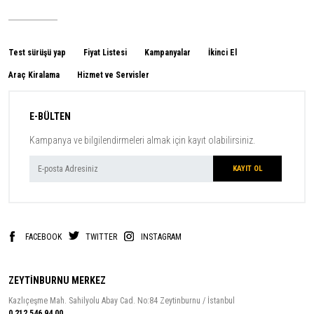
Test sürüşü yap
Fiyat Listesi
Kampanyalar
İkinci El
Araç Kiralama
Hizmet ve Servisler
E-BÜLTEN
Kampanya ve bilgilendirmeleri almak için kayıt olabilirsiniz.
FACEBOOK
TWITTER
INSTAGRAM
ZEYTİNBURNU MERKEZ
Kazlıçeşme Mah. Sahilyolu Abay Cad. No:84 Zeytinburnu / İstanbul
0 212 546 94 00