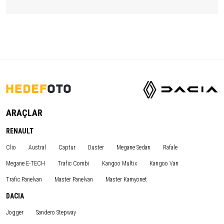
ARAÇLAR
RENAULT
Clio
Austral
Captur
Duster
Megane Sedan
Rafale
Megane E-TECH
Trafic Combi
Kangoo Multix
Kangoo Van
Trafic Panelvan
Master Panelvan
Master Kamyonet
DACIA
Jogger
Sandero Stepway