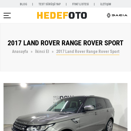
BLOG
TEST SÜRÜŞÜ YAP
FİYAT LİSTESİ
İLETİŞİM
AR )
2017 LAND ROVER RANGE ROVER SPORT
NYALAR )
Anasayfa
İkinci El
2017 Land Rover Range Rover Sport
KİRALAMA )
 VE SERVİSLER )
SAL )