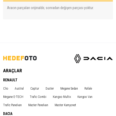
Aracın parçaları orijinaldir, sonradan değişen parçası yoktur.
ARAÇLAR
RENAULT
Clio
Austral
Captur
Duster
Megane Sedan
Rafale
Megane E-TECH
Trafic Combi
Kangoo Multix
Kangoo Van
Trafic Panelvan
Master Panelvan
Master Kamyonet
DACIA