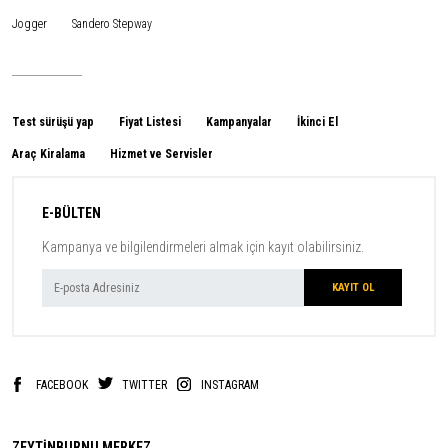
Jogger
Sandero Stepway
Test sürüşü yap
Fiyat Listesi
Kampanyalar
İkinci El
Araç Kiralama
Hizmet ve Servisler
E-BÜLTEN
Kampanya ve bilgilendirmeleri almak için kayıt olabilirsiniz.
FACEBOOK
TWITTER
INSTAGRAM
ZEYTİNBURNU MERKEZ