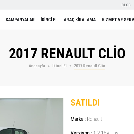
BLOG
KAMPANYALAR
İKİNCİ EL
ARAÇ KİRALAMA
HİZMET VE SERV
2017 RENAULT CLİO
Anasayfa
İkinci El
2017 Renault Clio
SATILDI
Marka :
Renault
Versiyon :
1.2 16V Joy