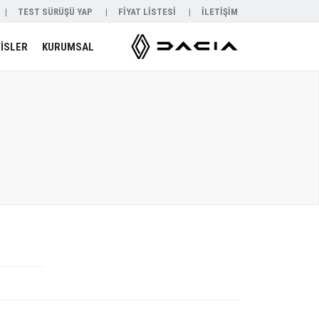
TEST SÜRÜŞÜ YAP
FİYAT LİSTESİ
İLETİŞİM
İSLER
KURUMSAL