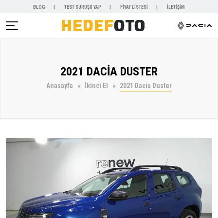
BLOG
TEST SÜRÜŞÜ YAP
FİYAT LİSTESİ
İLETİŞİM
AR )
2021 DACİA DUSTER
NYALAR )
Anasayfa
İkinci El
2021 Dacia Duster
KİRALAMA )
 VE SERVİSLER )
SAL )