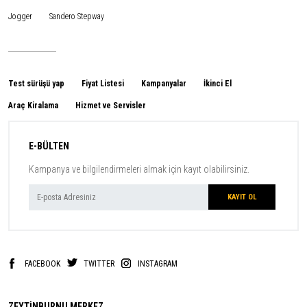
Jogger
Sandero Stepway
Test sürüşü yap
Fiyat Listesi
Kampanyalar
İkinci El
Araç Kiralama
Hizmet ve Servisler
E-BÜLTEN
Kampanya ve bilgilendirmeleri almak için kayıt olabilirsiniz.
FACEBOOK
TWITTER
INSTAGRAM
ZEYTİNBURNU MERKEZ