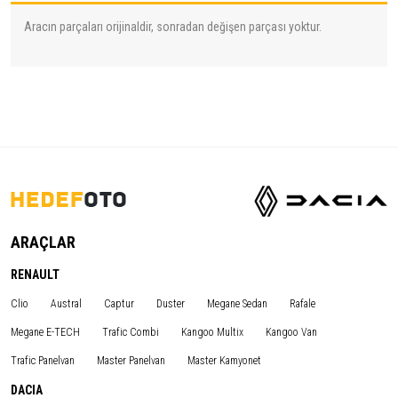
Aracın parçaları orijinaldir, sonradan değişen parçası yoktur.
ARAÇLAR
RENAULT
Clio
Austral
Captur
Duster
Megane Sedan
Rafale
Megane E-TECH
Trafic Combi
Kangoo Multix
Kangoo Van
Trafic Panelvan
Master Panelvan
Master Kamyonet
DACIA