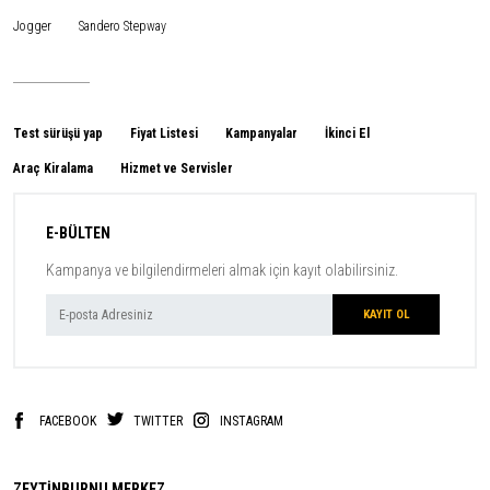
Jogger
Sandero Stepway
Test sürüşü yap
Fiyat Listesi
Kampanyalar
İkinci El
Araç Kiralama
Hizmet ve Servisler
E-BÜLTEN
Kampanya ve bilgilendirmeleri almak için kayıt olabilirsiniz.
FACEBOOK
TWITTER
INSTAGRAM
ZEYTİNBURNU MERKEZ