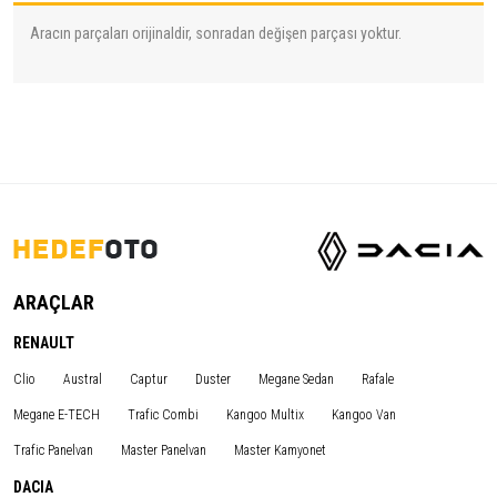
Aracın parçaları orijinaldir, sonradan değişen parçası yoktur.
ARAÇLAR
RENAULT
Clio
Austral
Captur
Duster
Megane Sedan
Rafale
Megane E-TECH
Trafic Combi
Kangoo Multix
Kangoo Van
Trafic Panelvan
Master Panelvan
Master Kamyonet
DACIA