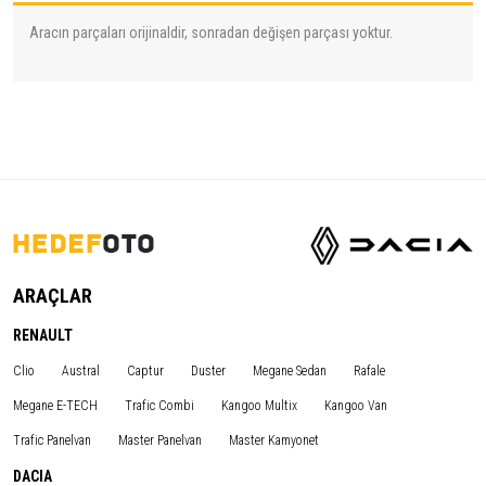
Aracın parçaları orijinaldir, sonradan değişen parçası yoktur.
ARAÇLAR
RENAULT
Clio
Austral
Captur
Duster
Megane Sedan
Rafale
Megane E-TECH
Trafic Combi
Kangoo Multix
Kangoo Van
Trafic Panelvan
Master Panelvan
Master Kamyonet
DACIA