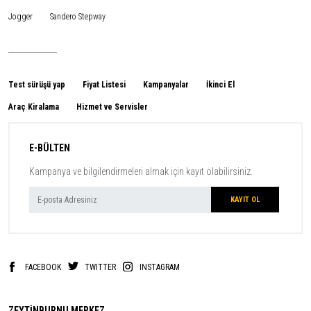
Jogger
Sandero Stepway
Test sürüşü yap
Fiyat Listesi
Kampanyalar
İkinci El
Araç Kiralama
Hizmet ve Servisler
E-BÜLTEN
Kampanya ve bilgilendirmeleri almak için kayıt olabilirsiniz.
FACEBOOK
TWITTER
INSTAGRAM
ZEYTİNBURNU MERKEZ