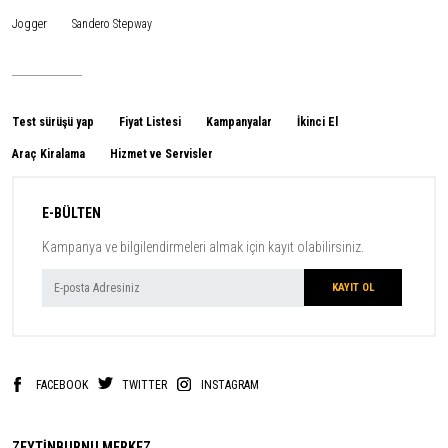
Jogger
Sandero Stepway
Test sürüşü yap
Fiyat Listesi
Kampanyalar
İkinci El
Araç Kiralama
Hizmet ve Servisler
E-BÜLTEN
Kampanya ve bilgilendirmeleri almak için kayıt olabilirsiniz.
FACEBOOK
TWITTER
INSTAGRAM
ZEYTİNBURNU MERKEZ