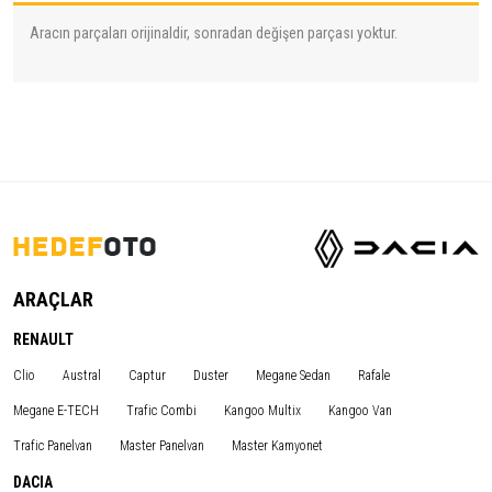
Aracın parçaları orijinaldir, sonradan değişen parçası yoktur.
ARAÇLAR
RENAULT
Clio
Austral
Captur
Duster
Megane Sedan
Rafale
Megane E-TECH
Trafic Combi
Kangoo Multix
Kangoo Van
Trafic Panelvan
Master Panelvan
Master Kamyonet
DACIA