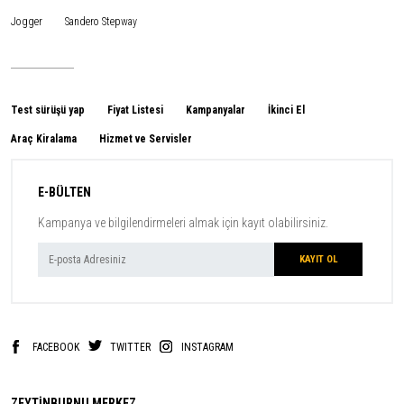
Jogger
Sandero Stepway
Test sürüşü yap
Fiyat Listesi
Kampanyalar
İkinci El
Araç Kiralama
Hizmet ve Servisler
E-BÜLTEN
Kampanya ve bilgilendirmeleri almak için kayıt olabilirsiniz.
FACEBOOK
TWITTER
INSTAGRAM
ZEYTİNBURNU MERKEZ