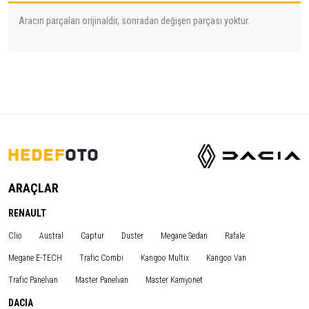
Aracın parçaları orijinaldir, sonradan değişen parçası yoktur.
ARAÇLAR
RENAULT
Clio
Austral
Captur
Duster
Megane Sedan
Rafale
Megane E-TECH
Trafic Combi
Kangoo Multix
Kangoo Van
Trafic Panelvan
Master Panelvan
Master Kamyonet
DACIA