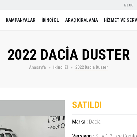
BLOG
KAMPANYALAR
İKİNCİ EL
ARAÇ KİRALAMA
HİZMET VE SERV
2022 DACİA DUSTER
Anasayfa
İkinci El
2022 Dacia Duster
SATILDI
Marka :
Dacia
Versiyon :
SUV 1.3 Tce Comfo