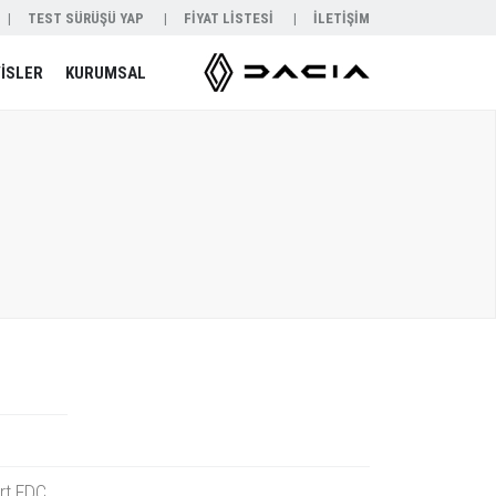
TEST SÜRÜŞÜ YAP
FİYAT LİSTESİ
İLETİŞİM
İSLER
KURUMSAL
rt EDC