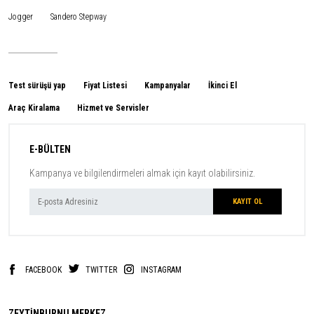
Jogger
Sandero Stepway
Test sürüşü yap
Fiyat Listesi
Kampanyalar
İkinci El
Araç Kiralama
Hizmet ve Servisler
E-BÜLTEN
Kampanya ve bilgilendirmeleri almak için kayıt olabilirsiniz.
FACEBOOK
TWITTER
INSTAGRAM
ZEYTİNBURNU MERKEZ