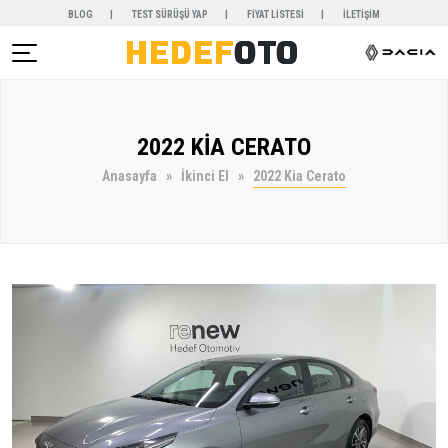
BLOG
TEST SÜRÜŞÜ YAP
FİYAT LİSTESİ
İLETİŞİM
AR )
2022 KİA CERATO
NYALAR )
Anasayfa
İkinci El
2022 Kia Cerato
KİRALAMA )
 VE SERVİSLER )
SAL )