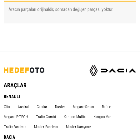
Aracın parçaları orijinaldir, sonradan değişen parçası yoktur.
ARAÇLAR
RENAULT
Clio
Austral
Captur
Duster
Megane Sedan
Rafale
Megane E-TECH
Trafic Combi
Kangoo Multix
Kangoo Van
Trafic Panelvan
Master Panelvan
Master Kamyonet
DACIA