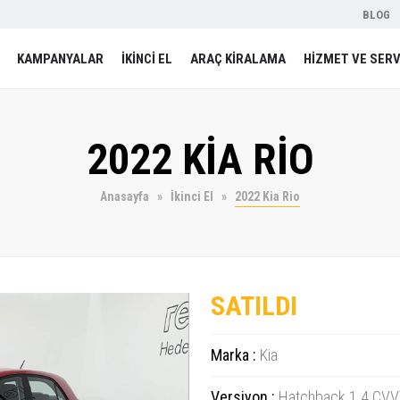
BLOG
KAMPANYALAR
İKİNCİ EL
ARAÇ KİRALAMA
HİZMET VE SERV
2022 KİA RİO
Anasayfa
İkinci El
2022 Kia Rio
SATILDI
Marka :
Kia
Versiyon :
Hatchback 1.4 CVV