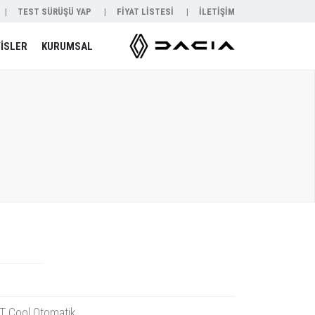
TEST SÜRÜŞÜ YAP
FİYAT LİSTESİ
İLETİŞİM
İSLER
KURUMSAL
T Cool Otomatik