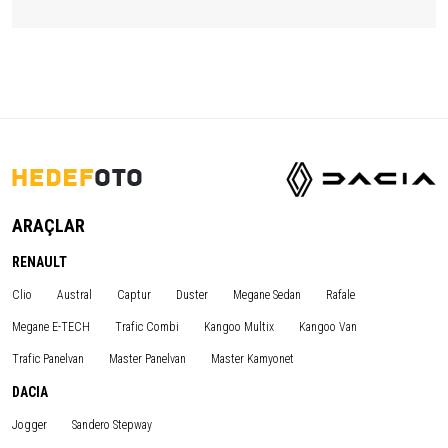
ARAÇLAR
RENAULT
Clio
Austral
Captur
Duster
Megane Sedan
Rafale
Megane E-TECH
Trafic Combi
Kangoo Multix
Kangoo Van
Trafic Panelvan
Master Panelvan
Master Kamyonet
DACIA
Jogger
Sandero Stepway