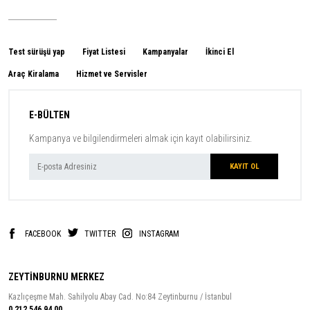
Test sürüşü yap
Fiyat Listesi
Kampanyalar
İkinci El
Araç Kiralama
Hizmet ve Servisler
E-BÜLTEN
Kampanya ve bilgilendirmeleri almak için kayıt olabilirsiniz.
FACEBOOK
TWITTER
INSTAGRAM
ZEYTİNBURNU MERKEZ
Kazlıçeşme Mah. Sahilyolu Abay Cad. No:84 Zeytinburnu / İstanbul
0 212 546 94 00