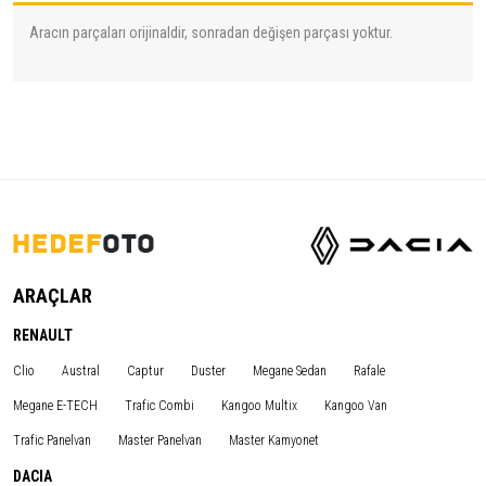
Aracın parçaları orijinaldir, sonradan değişen parçası yoktur.
ARAÇLAR
RENAULT
Clio
Austral
Captur
Duster
Megane Sedan
Rafale
Megane E-TECH
Trafic Combi
Kangoo Multix
Kangoo Van
Trafic Panelvan
Master Panelvan
Master Kamyonet
DACIA