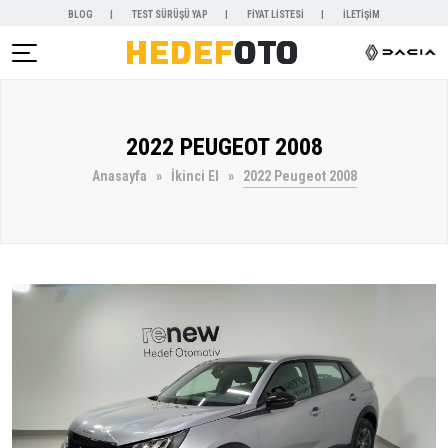
BLOG
TEST SÜRÜŞÜ YAP
FİYAT LİSTESİ
İLETİŞİM
AR )
2022 PEUGEOT 2008
NYALAR )
Anasayfa
İkinci El
2022 Peugeot 2008
KİRALAMA )
 VE SERVİSLER )
SAL )