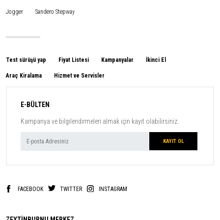
Jogger
Sandero Stepway
Test sürüşü yap
Fiyat Listesi
Kampanyalar
İkinci El
Araç Kiralama
Hizmet ve Servisler
E-BÜLTEN
Kampanya ve bilgilendirmeleri almak için kayıt olabilirsiniz.
FACEBOOK
TWITTER
INSTAGRAM
ZEYTİNBURNU MERKEZ