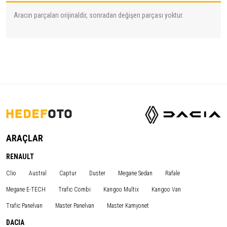
Aracın parçaları orijinaldir, sonradan değişen parçası yoktur.
ARAÇLAR
RENAULT
Clio
Austral
Captur
Duster
Megane Sedan
Rafale
Megane E-TECH
Trafic Combi
Kangoo Multix
Kangoo Van
Trafic Panelvan
Master Panelvan
Master Kamyonet
DACIA