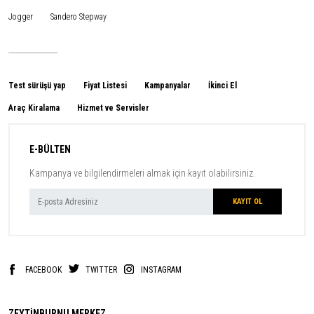
Jogger
Sandero Stepway
Test sürüşü yap
Fiyat Listesi
Kampanyalar
İkinci El
Araç Kiralama
Hizmet ve Servisler
E-BÜLTEN
Kampanya ve bilgilendirmeleri almak için kayıt olabilirsiniz.
FACEBOOK
TWITTER
INSTAGRAM
ZEYTİNBURNU MERKEZ