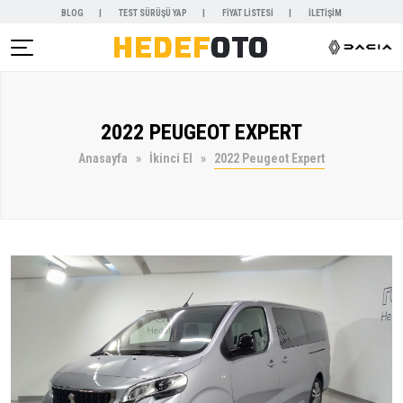
BLOG
TEST SÜRÜŞÜ YAP
FİYAT LİSTESİ
İLETİŞİM
AR )
2022 PEUGEOT EXPERT
NYALAR )
Anasayfa
İkinci El
2022 Peugeot Expert
KİRALAMA )
 VE SERVİSLER )
SAL )