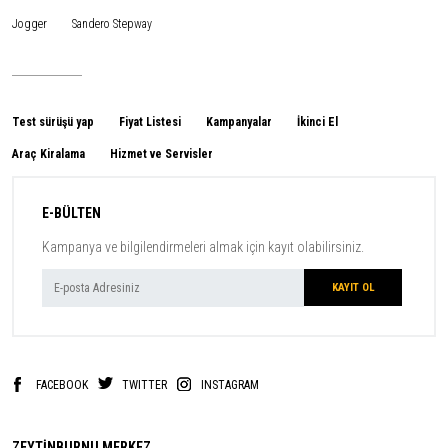
Jogger
Sandero Stepway
Test sürüşü yap
Fiyat Listesi
Kampanyalar
İkinci El
Araç Kiralama
Hizmet ve Servisler
E-BÜLTEN
Kampanya ve bilgilendirmeleri almak için kayıt olabilirsiniz.
FACEBOOK
TWITTER
INSTAGRAM
ZEYTİNBURNU MERKEZ