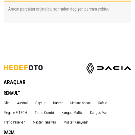
Aracın parçaları orijinaldir, sonradan değişen parçası yoktur.
ARAÇLAR
RENAULT
Clio
Austral
Captur
Duster
Megane Sedan
Rafale
Megane E-TECH
Trafic Combi
Kangoo Multix
Kangoo Van
Trafic Panelvan
Master Panelvan
Master Kamyonet
DACIA