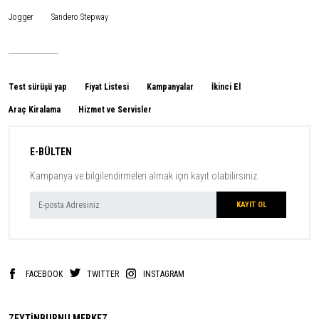
Jogger
Sandero Stepway
Test sürüşü yap
Fiyat Listesi
Kampanyalar
İkinci El
Araç Kiralama
Hizmet ve Servisler
E-BÜLTEN
Kampanya ve bilgilendirmeleri almak için kayıt olabilirsiniz.
FACEBOOK
TWITTER
INSTAGRAM
ZEYTİNBURNU MERKEZ