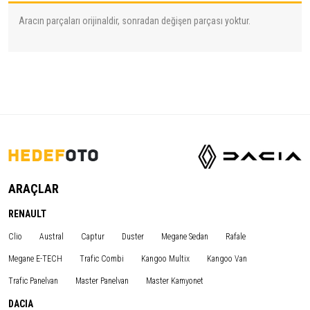
Aracın parçaları orijinaldir, sonradan değişen parçası yoktur.
ARAÇLAR
RENAULT
Clio
Austral
Captur
Duster
Megane Sedan
Rafale
Megane E-TECH
Trafic Combi
Kangoo Multix
Kangoo Van
Trafic Panelvan
Master Panelvan
Master Kamyonet
DACIA