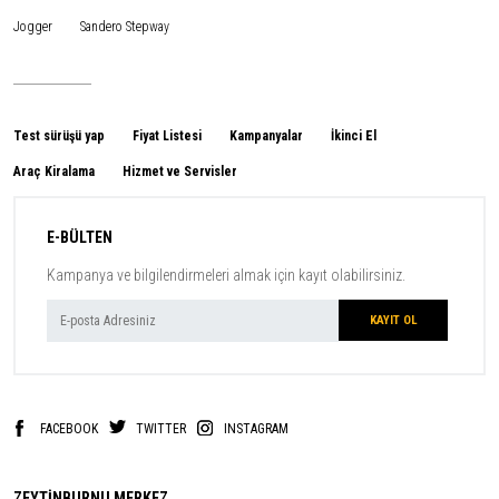
Jogger
Sandero Stepway
Test sürüşü yap
Fiyat Listesi
Kampanyalar
İkinci El
Araç Kiralama
Hizmet ve Servisler
E-BÜLTEN
Kampanya ve bilgilendirmeleri almak için kayıt olabilirsiniz.
FACEBOOK
TWITTER
INSTAGRAM
ZEYTİNBURNU MERKEZ