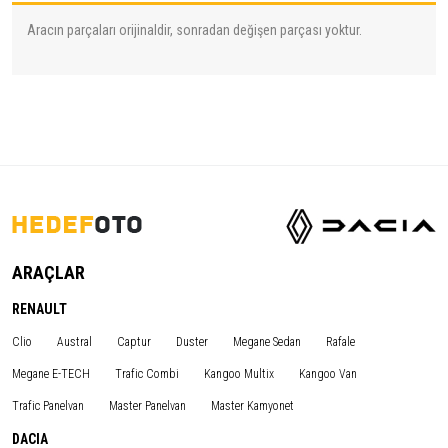
Aracın parçaları orijinaldir, sonradan değişen parçası yoktur.
ARAÇLAR
RENAULT
Clio
Austral
Captur
Duster
Megane Sedan
Rafale
Megane E-TECH
Trafic Combi
Kangoo Multix
Kangoo Van
Trafic Panelvan
Master Panelvan
Master Kamyonet
DACIA