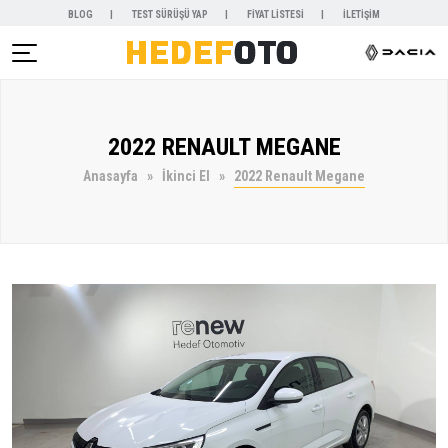
BLOG
TEST SÜRÜŞÜ YAP
FİYAT LİSTESİ
İLETİŞİM
AR )
2022 RENAULT MEGANE
NYALAR )
Anasayfa
İkinci El
2022 Renault Megane
KİRALAMA )
 VE SERVİSLER )
SAL )