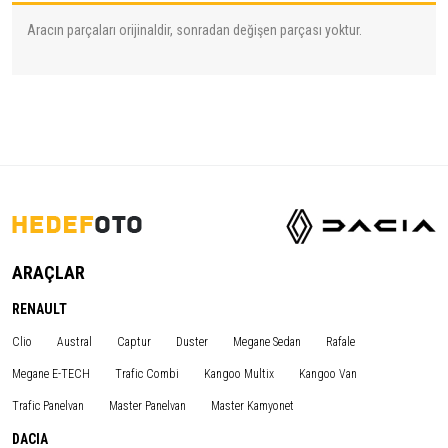
Aracın parçaları orijinaldir, sonradan değişen parçası yoktur.
ARAÇLAR
RENAULT
Clio
Austral
Captur
Duster
Megane Sedan
Rafale
Megane E-TECH
Trafic Combi
Kangoo Multix
Kangoo Van
Trafic Panelvan
Master Panelvan
Master Kamyonet
DACIA