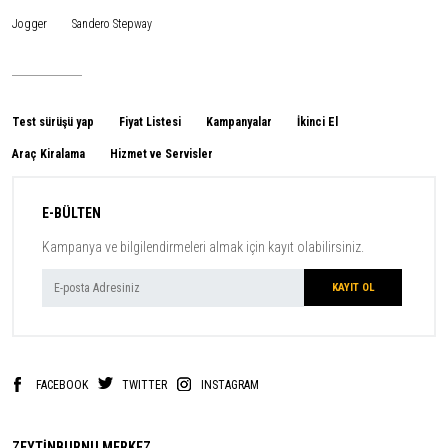
Jogger
Sandero Stepway
Test sürüşü yap
Fiyat Listesi
Kampanyalar
İkinci El
Araç Kiralama
Hizmet ve Servisler
E-BÜLTEN
Kampanya ve bilgilendirmeleri almak için kayıt olabilirsiniz.
FACEBOOK
TWITTER
INSTAGRAM
ZEYTİNBURNU MERKEZ