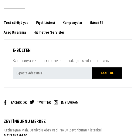
Test sürüşü yap
Fiyat Listesi
Kampanyalar
İkinci El
Araç Kiralama
Hizmet ve Servisler
E-BÜLTEN
Kampanya ve bilgilendirmeleri almak için kayıt olabilirsiniz.
FACEBOOK
TWITTER
INSTAGRAM
ZEYTİNBURNU MERKEZ
Kazlıçeşme Mah. Sahilyolu Abay Cad. No:84 Zeytinburnu / İstanbul
0 212 546 94 00