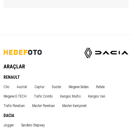
ARAÇLAR
RENAULT
Clio
Austral
Captur
Duster
Megane Sedan
Rafale
Megane E-TECH
Trafic Combi
Kangoo Multix
Kangoo Van
Trafic Panelvan
Master Panelvan
Master Kamyonet
DACIA
Jogger
Sandero Stepway