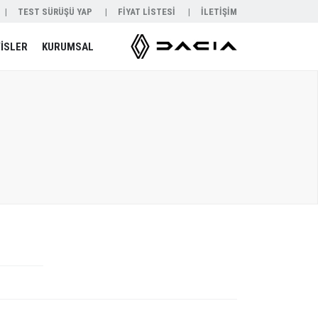
TEST SÜRÜŞÜ YAP
FİYAT LİSTESİ
İLETİŞİM
İSLER
KURUMSAL