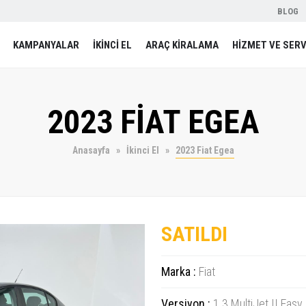
BLOG
KAMPANYALAR
İKİNCİ EL
ARAÇ KİRALAMA
HİZMET VE SERV
2023 FİAT EGEA
Anasayfa
İkinci El
2023 Fiat Egea
SATILDI
Marka :
Fiat
Versiyon :
1.3 MultiJet II Easy