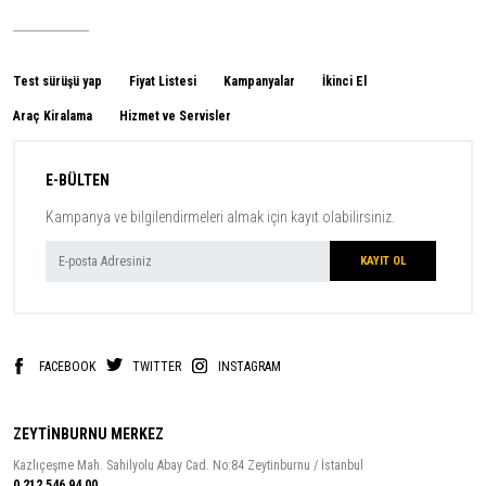
Test sürüşü yap
Fiyat Listesi
Kampanyalar
İkinci El
Araç Kiralama
Hizmet ve Servisler
E-BÜLTEN
Kampanya ve bilgilendirmeleri almak için kayıt olabilirsiniz.
FACEBOOK
TWITTER
INSTAGRAM
ZEYTİNBURNU MERKEZ
Kazlıçeşme Mah. Sahilyolu Abay Cad. No:84 Zeytinburnu / İstanbul
0 212 546 94 00