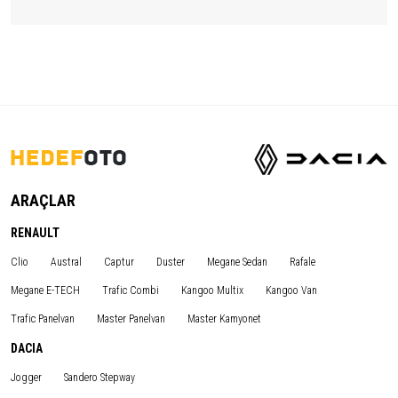
ARAÇLAR
RENAULT
Clio
Austral
Captur
Duster
Megane Sedan
Rafale
Megane E-TECH
Trafic Combi
Kangoo Multix
Kangoo Van
Trafic Panelvan
Master Panelvan
Master Kamyonet
DACIA
Jogger
Sandero Stepway