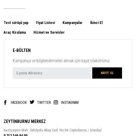
Test sürüşü yap
Fiyat Listesi
Kampanyalar
İkinci El
Araç Kiralama
Hizmet ve Servisler
E-BÜLTEN
Kampanya ve bilgilendirmeleri almak için kayıt olabilirsiniz.
FACEBOOK
TWITTER
INSTAGRAM
ZEYTİNBURNU MERKEZ
Kazlıçeşme Mah. Sahilyolu Abay Cad. No:84 Zeytinburnu / İstanbul
0 212 546 94 00