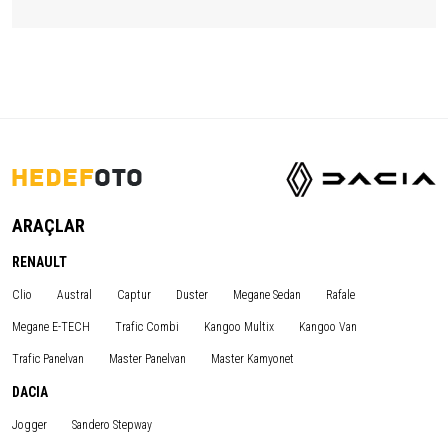
ARAÇLAR
RENAULT
Clio
Austral
Captur
Duster
Megane Sedan
Rafale
Megane E-TECH
Trafic Combi
Kangoo Multix
Kangoo Van
Trafic Panelvan
Master Panelvan
Master Kamyonet
DACIA
Jogger
Sandero Stepway