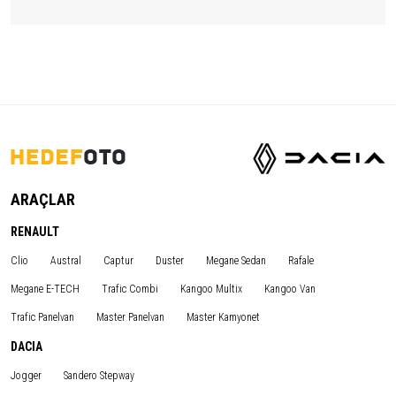
ARAÇLAR
RENAULT
Clio
Austral
Captur
Duster
Megane Sedan
Rafale
Megane E-TECH
Trafic Combi
Kangoo Multix
Kangoo Van
Trafic Panelvan
Master Panelvan
Master Kamyonet
DACIA
Jogger
Sandero Stepway