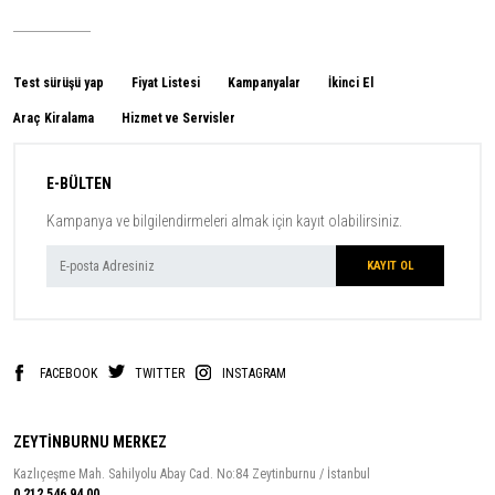
Test sürüşü yap
Fiyat Listesi
Kampanyalar
İkinci El
Araç Kiralama
Hizmet ve Servisler
E-BÜLTEN
Kampanya ve bilgilendirmeleri almak için kayıt olabilirsiniz.
FACEBOOK
TWITTER
INSTAGRAM
ZEYTİNBURNU MERKEZ
Kazlıçeşme Mah. Sahilyolu Abay Cad. No:84 Zeytinburnu / İstanbul
0 212 546 94 00