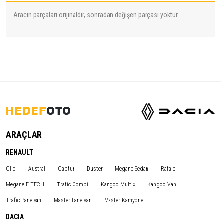
Aracın parçaları orijinaldir, sonradan değişen parçası yoktur.
ARAÇLAR
RENAULT
Clio
Austral
Captur
Duster
Megane Sedan
Rafale
Megane E-TECH
Trafic Combi
Kangoo Multix
Kangoo Van
Trafic Panelvan
Master Panelvan
Master Kamyonet
DACIA