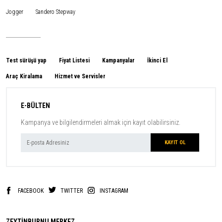
Jogger
Sandero Stepway
Test sürüşü yap
Fiyat Listesi
Kampanyalar
İkinci El
Araç Kiralama
Hizmet ve Servisler
E-BÜLTEN
Kampanya ve bilgilendirmeleri almak için kayıt olabilirsiniz.
FACEBOOK
TWITTER
INSTAGRAM
ZEYTİNBURNU MERKEZ