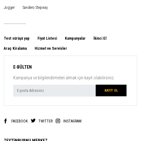
Jogger
Sandero Stepway
Test sürüşü yap
Fiyat Listesi
Kampanyalar
İkinci El
Araç Kiralama
Hizmet ve Servisler
E-BÜLTEN
Kampanya ve bilgilendirmeleri almak için kayıt olabilirsiniz.
FACEBOOK
TWITTER
INSTAGRAM
ZEYTİNBURNU MERKEZ