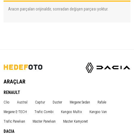
Aracın parçaları orijinaldir, sonradan değişen parçası yoktur.
ARAÇLAR
RENAULT
Clio
Austral
Captur
Duster
Megane Sedan
Rafale
Megane E-TECH
Trafic Combi
Kangoo Multix
Kangoo Van
Trafic Panelvan
Master Panelvan
Master Kamyonet
DACIA