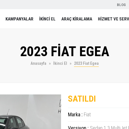
BLOG
KAMPANYALAR
İKİNCİ EL
ARAÇ KİRALAMA
HİZMET VE SERV
2023 FİAT EGEA
Anasayfa
İkinci El
2023 Fiat Egea
SATILDI
Marka :
Fiat
Versiyon :
Sedan 1.3 MultiJet