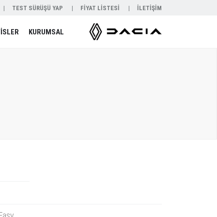
TEST SÜRÜŞÜ YAP
FİYAT LİSTESİ
İLETİŞİM
İSLER
KURUMSAL
 Easy