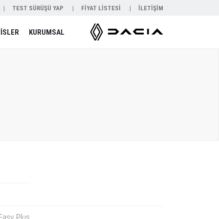
TEST SÜRÜŞÜ YAP
FİYAT LİSTESİ
İLETİŞİM
İSLER
KURUMSAL
Easy Plus