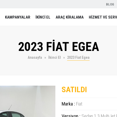
BLOG
KAMPANYALAR
İKİNCİ EL
ARAÇ KİRALAMA
HİZMET VE SERV
2023 FİAT EGEA
Anasayfa
İkinci El
2023 Fiat Egea
SATILDI
Marka :
Fiat
Versiyon :
Sedan 1.3 MultiJet 