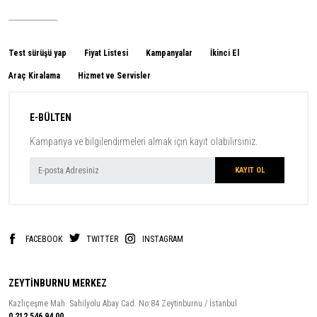
Test sürüşü yap
Fiyat Listesi
Kampanyalar
İkinci El
Araç Kiralama
Hizmet ve Servisler
E-BÜLTEN
Kampanya ve bilgilendirmeleri almak için kayıt olabilirsiniz.
FACEBOOK
TWITTER
INSTAGRAM
ZEYTİNBURNU MERKEZ
Kazlıçeşme Mah. Sahilyolu Abay Cad. No:84 Zeytinburnu / İstanbul
0 212 546 94 00