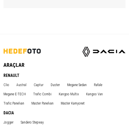
ARAÇLAR
RENAULT
Clio
Austral
Captur
Duster
Megane Sedan
Rafale
Megane E-TECH
Trafic Combi
Kangoo Multix
Kangoo Van
Trafic Panelvan
Master Panelvan
Master Kamyonet
DACIA
Jogger
Sandero Stepway