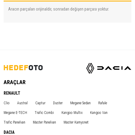
Aracın parçaları orijinaldir, sonradan değişen parçası yoktur.
ARAÇLAR
RENAULT
Clio
Austral
Captur
Duster
Megane Sedan
Rafale
Megane E-TECH
Trafic Combi
Kangoo Multix
Kangoo Van
Trafic Panelvan
Master Panelvan
Master Kamyonet
DACIA