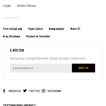
Jogger
Sandero Stepway
Test sürüşü yap
Fiyat Listesi
Kampanyalar
İkinci El
Araç Kiralama
Hizmet ve Servisler
E-BÜLTEN
Kampanya ve bilgilendirmeleri almak için kayıt olabilirsiniz.
FACEBOOK
TWITTER
INSTAGRAM
ZEYTİNBURNU MERKEZ