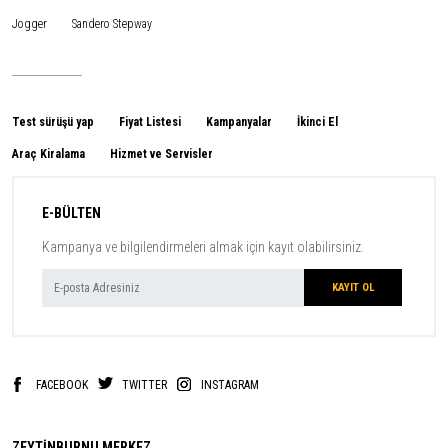
Jogger
Sandero Stepway
Test sürüşü yap
Fiyat Listesi
Kampanyalar
İkinci El
Araç Kiralama
Hizmet ve Servisler
E-BÜLTEN
Kampanya ve bilgilendirmeleri almak için kayıt olabilirsiniz.
FACEBOOK
TWITTER
INSTAGRAM
ZEYTİNBURNU MERKEZ