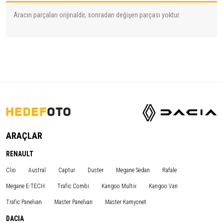
Aracın parçaları orijinaldir, sonradan değişen parçası yoktur.
ARAÇLAR
RENAULT
Clio
Austral
Captur
Duster
Megane Sedan
Rafale
Megane E-TECH
Trafic Combi
Kangoo Multix
Kangoo Van
Trafic Panelvan
Master Panelvan
Master Kamyonet
DACIA