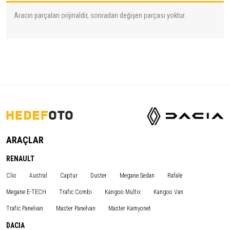
Aracın parçaları orijinaldir, sonradan değişen parçası yoktur.
ARAÇLAR
RENAULT
Clio
Austral
Captur
Duster
Megane Sedan
Rafale
Megane E-TECH
Trafic Combi
Kangoo Multix
Kangoo Van
Trafic Panelvan
Master Panelvan
Master Kamyonet
DACIA