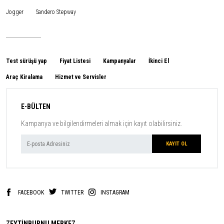
Jogger
Sandero Stepway
Test sürüşü yap
Fiyat Listesi
Kampanyalar
İkinci El
Araç Kiralama
Hizmet ve Servisler
E-BÜLTEN
Kampanya ve bilgilendirmeleri almak için kayıt olabilirsiniz.
FACEBOOK
TWITTER
INSTAGRAM
ZEYTİNBURNU MERKEZ