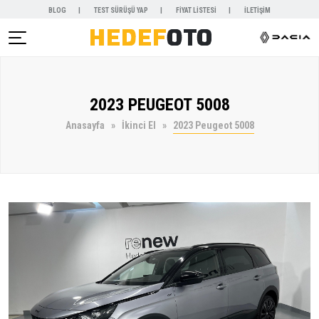
BLOG
TEST SÜRÜŞÜ YAP
FİYAT LİSTESİ
İLETİŞİM
AR )
2023 PEUGEOT 5008
NYALAR )
Anasayfa
İkinci El
2023 Peugeot 5008
KİRALAMA )
 VE SERVİSLER )
SAL )