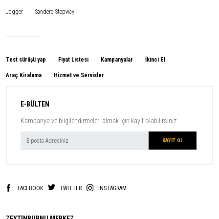
Jogger
Sandero Stepway
Test sürüşü yap
Fiyat Listesi
Kampanyalar
İkinci El
Araç Kiralama
Hizmet ve Servisler
E-BÜLTEN
Kampanya ve bilgilendirmeleri almak için kayıt olabilirsiniz.
FACEBOOK
TWITTER
INSTAGRAM
ZEYTİNBURNU MERKEZ