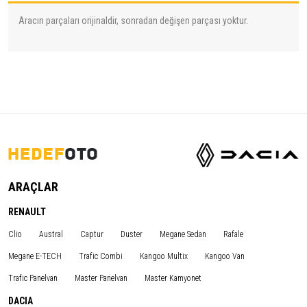
Aracın parçaları orijinaldir, sonradan değişen parçası yoktur.
ARAÇLAR
RENAULT
Clio
Austral
Captur
Duster
Megane Sedan
Rafale
Megane E-TECH
Trafic Combi
Kangoo Multix
Kangoo Van
Trafic Panelvan
Master Panelvan
Master Kamyonet
DACIA