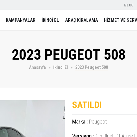
BLOG
KAMPANYALAR
İKİNCİ EL
ARAÇ KİRALAMA
HİZMET VE SERV
2023 PEUGEOT 508
Anasayfa
İkinci El
2023 Peugeot 508
SATILDI
Marka :
Peugeot
Versiyon :
1.5 BlueHDI Allure 