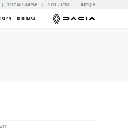
TEST SÜRÜŞÜ YAP
FİYAT LİSTESİ
İLETİŞİM
İSLER
KURUMSAL
EAT8