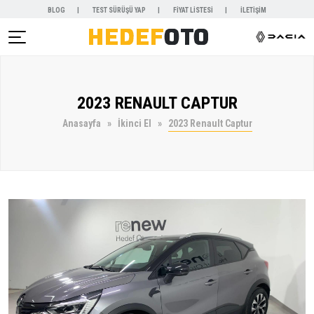
BLOG
TEST SÜRÜŞÜ YAP
FİYAT LİSTESİ
İLETİŞİM
AR )
2023 RENAULT CAPTUR
NYALAR )
Anasayfa
İkinci El
2023 Renault Captur
KİRALAMA )
 VE SERVİSLER )
SAL )