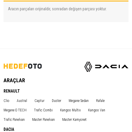
Aracın parçaları orijinaldir, sonradan değişen parçası yoktur.
ARAÇLAR
RENAULT
Clio
Austral
Captur
Duster
Megane Sedan
Rafale
Megane E-TECH
Trafic Combi
Kangoo Multix
Kangoo Van
Trafic Panelvan
Master Panelvan
Master Kamyonet
DACIA