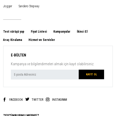
Jogger
Sandero Stepway
Test sürüşü yap
Fiyat Listesi
Kampanyalar
İkinci El
Araç Kiralama
Hizmet ve Servisler
E-BÜLTEN
Kampanya ve bilgilendirmeleri almak için kayıt olabilirsiniz.
FACEBOOK
TWITTER
INSTAGRAM
ZEYTİNBURNU MERKEZ