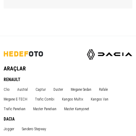
ARAÇLAR
RENAULT
Clio
Austral
Captur
Duster
Megane Sedan
Rafale
Megane E-TECH
Trafic Combi
Kangoo Multix
Kangoo Van
Trafic Panelvan
Master Panelvan
Master Kamyonet
DACIA
Jogger
Sandero Stepway