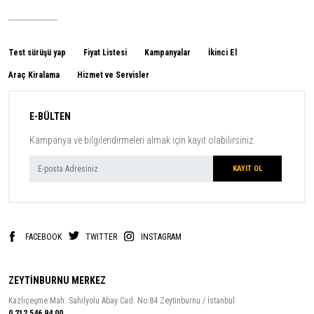
Test sürüşü yap
Fiyat Listesi
Kampanyalar
İkinci El
Araç Kiralama
Hizmet ve Servisler
E-BÜLTEN
Kampanya ve bilgilendirmeleri almak için kayıt olabilirsiniz.
FACEBOOK
TWITTER
INSTAGRAM
ZEYTİNBURNU MERKEZ
Kazlıçeşme Mah. Sahilyolu Abay Cad. No:84 Zeytinburnu / İstanbul
0 212 546 94 00