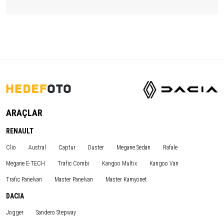
ARAÇLAR
RENAULT
Clio
Austral
Captur
Duster
Megane Sedan
Rafale
Megane E-TECH
Trafic Combi
Kangoo Multix
Kangoo Van
Trafic Panelvan
Master Panelvan
Master Kamyonet
DACIA
Jogger
Sandero Stepway