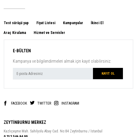
Test sürüşü yap
Fiyat Listesi
Kampanyalar
İkinci El
Araç Kiralama
Hizmet ve Servisler
E-BÜLTEN
Kampanya ve bilgilendirmeleri almak için kayıt olabilirsiniz.
FACEBOOK
TWITTER
INSTAGRAM
ZEYTİNBURNU MERKEZ
Kazlıçeşme Mah. Sahilyolu Abay Cad. No:84 Zeytinburnu / İstanbul
0 212 546 94 00