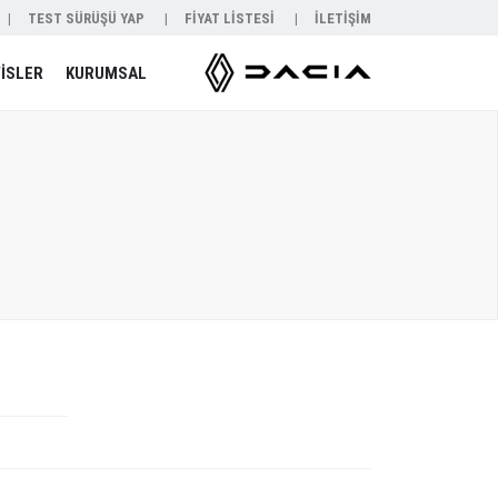
TEST SÜRÜŞÜ YAP
FİYAT LİSTESİ
İLETİŞİM
İSLER
KURUMSAL