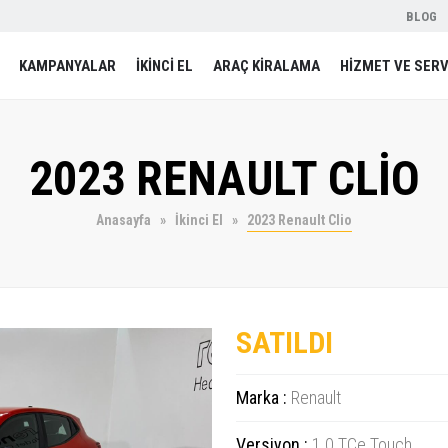
BLOG
KAMPANYALAR
İKİNCİ EL
ARAÇ KİRALAMA
HİZMET VE SERV
2023 RENAULT CLİO
Anasayfa
İkinci El
2023 Renault Clio
SATILDI
Marka :
Renault
Versiyon :
1.0 TCe Touch