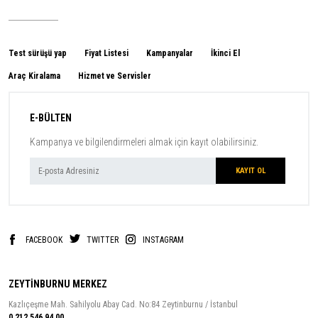
Test sürüşü yap
Fiyat Listesi
Kampanyalar
İkinci El
Araç Kiralama
Hizmet ve Servisler
E-BÜLTEN
Kampanya ve bilgilendirmeleri almak için kayıt olabilirsiniz.
FACEBOOK
TWITTER
INSTAGRAM
ZEYTİNBURNU MERKEZ
Kazlıçeşme Mah. Sahilyolu Abay Cad. No:84 Zeytinburnu / İstanbul
0 212 546 94 00