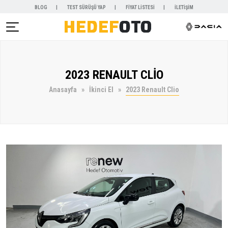
BLOG
TEST SÜRÜŞÜ YAP
FİYAT LİSTESİ
İLETİŞİM
AR )
2023 RENAULT CLİO
NYALAR )
Anasayfa
İkinci El
2023 Renault Clio
KİRALAMA )
 VE SERVİSLER )
SAL )