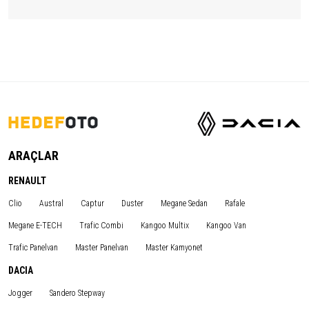
ARAÇLAR
RENAULT
Clio
Austral
Captur
Duster
Megane Sedan
Rafale
Megane E-TECH
Trafic Combi
Kangoo Multix
Kangoo Van
Trafic Panelvan
Master Panelvan
Master Kamyonet
DACIA
Jogger
Sandero Stepway