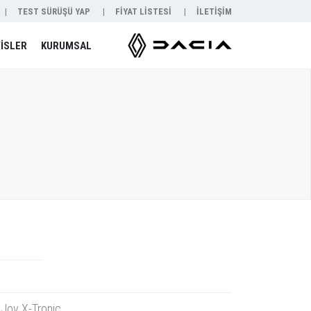
TEST SÜRÜŞÜ YAP
FİYAT LİSTESİ
İLETİŞİM
İSLER
KURUMSAL
Joy X-Tronic