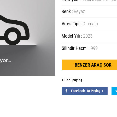
Renk :
Beyaz
Vites Tipi :
Otomatik
Model Yılı :
2023
Silindir Hacmi :
999
BENZER ARAÇ SOR
+ İlanı paylaş