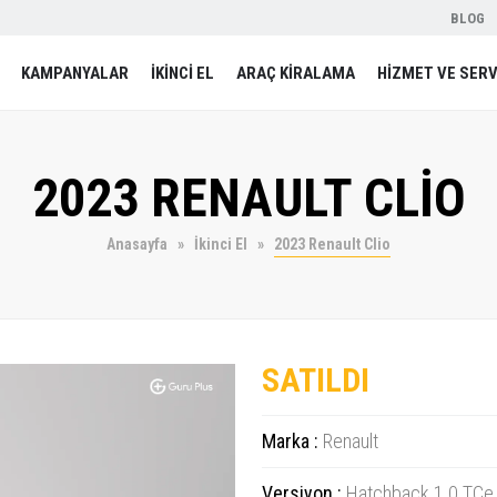
BLOG
KAMPANYALAR
İKİNCİ EL
ARAÇ KİRALAMA
HİZMET VE SERV
2023 RENAULT CLİO
Anasayfa
İkinci El
2023 Renault Clio
SATILDI
Marka :
Renault
Versiyon :
Hatchback 1.0 TCe 