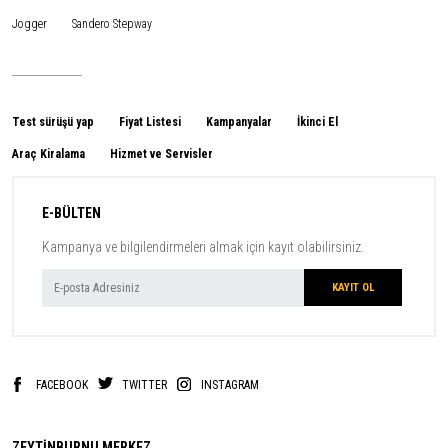
Jogger
Sandero Stepway
Test sürüşü yap
Fiyat Listesi
Kampanyalar
İkinci El
Araç Kiralama
Hizmet ve Servisler
E-BÜLTEN
Kampanya ve bilgilendirmeleri almak için kayıt olabilirsiniz.
FACEBOOK
TWITTER
INSTAGRAM
ZEYTİNBURNU MERKEZ