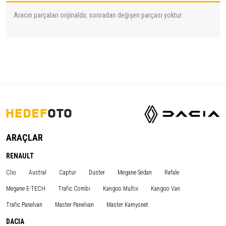
Aracın parçaları orijinaldir, sonradan değişen parçası yoktur.
ARAÇLAR
RENAULT
Clio
Austral
Captur
Duster
Megane Sedan
Rafale
Megane E-TECH
Trafic Combi
Kangoo Multix
Kangoo Van
Trafic Panelvan
Master Panelvan
Master Kamyonet
DACIA