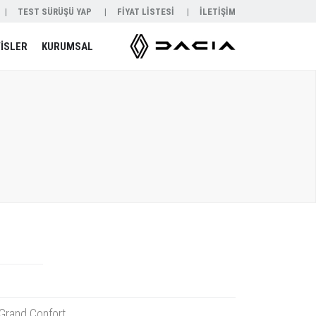
TEST SÜRÜŞÜ YAP
FİYAT LİSTESİ
İLETİŞİM
İSLER
KURUMSAL
Grand Confort