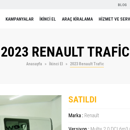
BLOG
KAMPANYALAR
İKİNCİ EL
ARAÇ KİRALAMA
HİZMET VE SERV
2023 RENAULT TRAFİC
Anasayfa
İkinci El
2023 Renault Trafic
SATILDI
Marka :
Renault
Versiyon :
Multix 2.0 DCI 6m3 